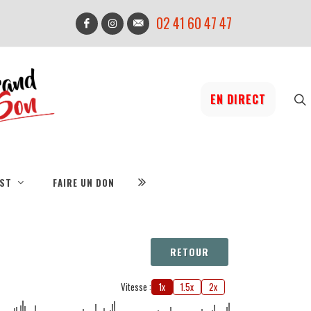
02 41 60 47 47
EN DIRECT
IST
FAIRE UN DON
RETOUR
Vitesse :
1x
1.5x
2x