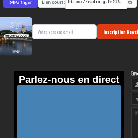
⧉
⋈
Lien court :
Partager
https://radio-g.fr?13674
Inscription News
Env