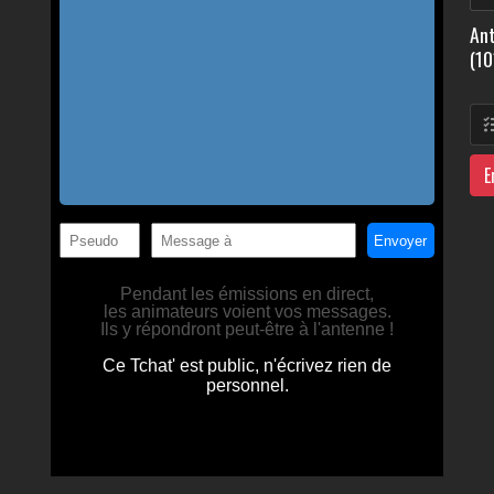
Ant
(10
E