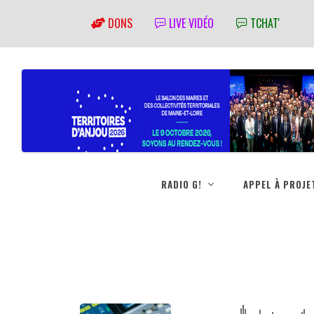
DONS
LIVE VIDÉO
TCHAT'
RADIO G!
APPEL À PROJE