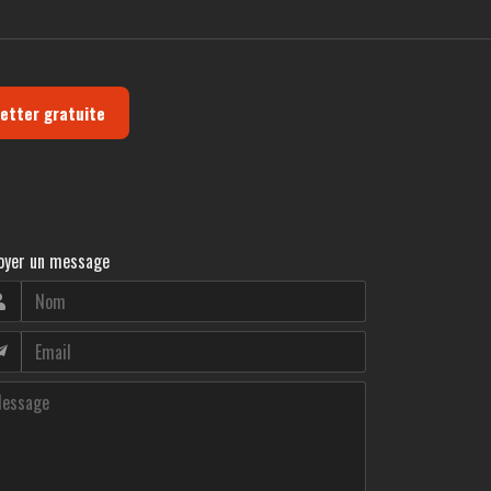
letter gratuite
oyer un message