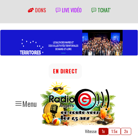
DONS
LIVE VIDÉO
TCHAT'
EN DIRECT
Menu
Vitesse :
1x
1.5x
2x