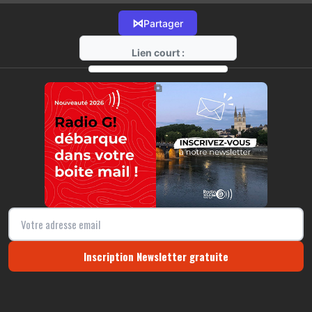
⋈
Partager
Lien court :
https://radio-g.fr?13577
⧉
Inscription Newsletter gratuite