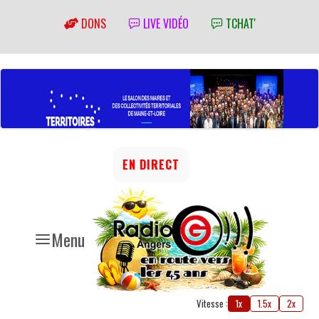
DONS
LIVE VIDÉO
TCHAT'
EN DIRECT
Menu
Vitesse :
1x
1.5x
2x