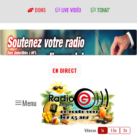
DONS
LIVE VIDÉO
TCHAT'
EN DIRECT
Menu
Vitesse :
1x
1.5x
2x