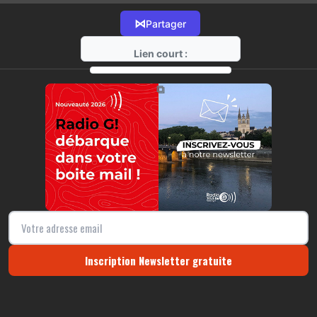
⋈
Partager
Lien court :
https://radio-g.fr?13374
⧉
Inscription Newsletter gratuite