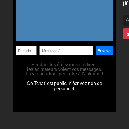
(10
E