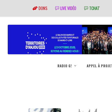
DONS
LIVE VIDÉO
TCHAT'
RADIO G!
APPEL À PROJE