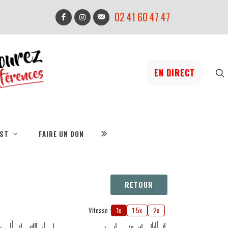
02 41 60 47 47
EN DIRECT
IST
FAIRE UN DON
RETOUR
Vitesse :
1x
1.5x
2x