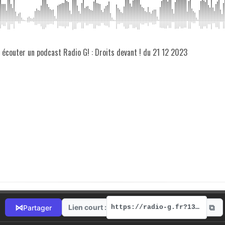
z écouter un podcast Radio G! : Droits devant ! du 21 12 2023
⧉
⋈
Lien court :
Partager
https://radio-g.fr?13370