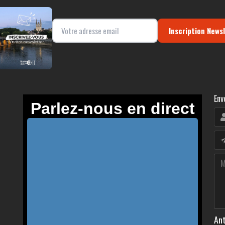
Inscription News
Env
Ant