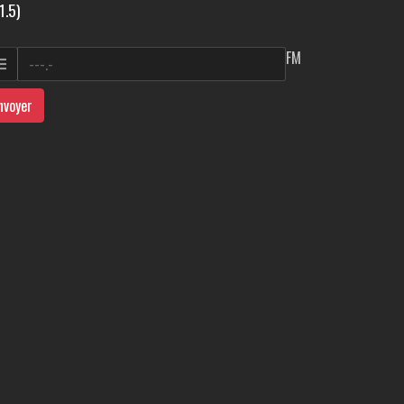
1.5)
FM
nvoyer