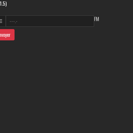
1.5)
FM
nvoyer