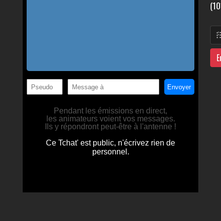
(10
E