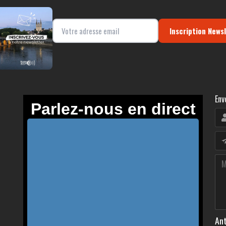
Inscription News
Env
Ant