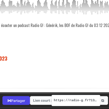
z écouter un podcast Radio G! : Générik, les BOF de Radio G! du 03 12 20
2023
⧉
⋈
Lien court :
Partager
https://radio-g.fr?13339