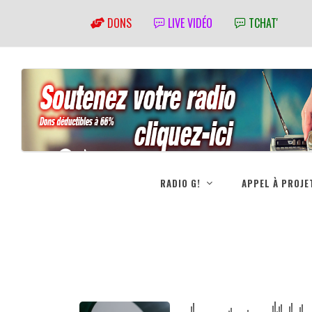
DONS
LIVE VIDÉO
TCHAT'
RADIO G!
APPEL À PROJE