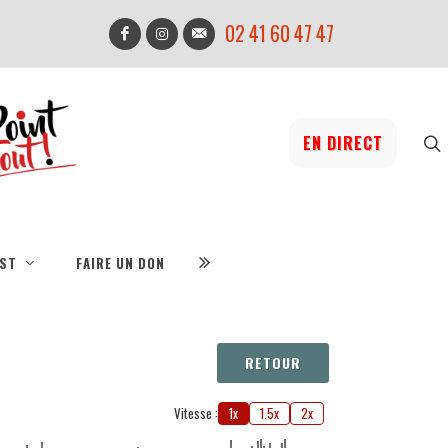
02 41 60 47 47
EN DIRECT
IST
FAIRE UN DON
RETOUR
Vitesse :
1x
1.5x
2x