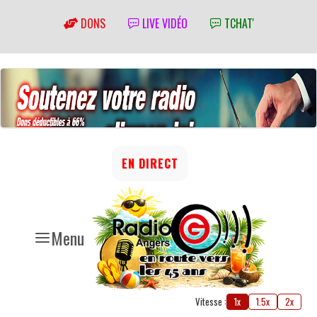
DONS
LIVE VIDÉO
TCHAT'
EN DIRECT
Menu
Vitesse :
1x
1.5x
2x