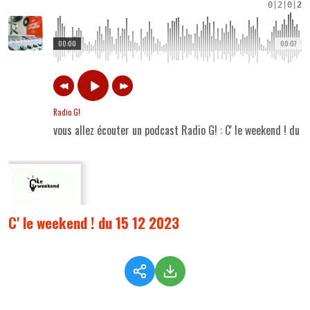
0
|
2
|
0
|
2
00:00
00:07
Radio G!
vous allez écouter un podcast Radio G! : C' le weekend ! du 
C' le weekend ! du 15 12 2023