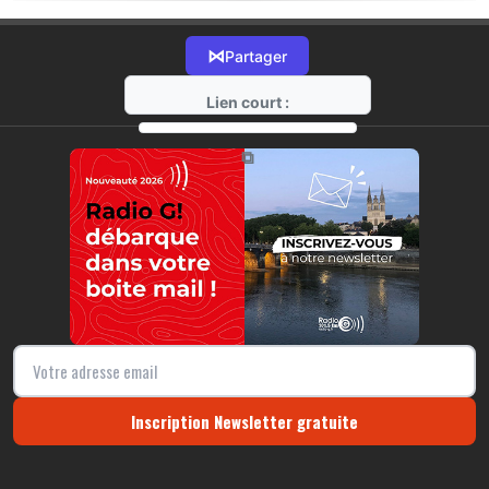
⋈
Partager
Lien court :
https://radio-g.fr?13328
⧉
Inscription Newsletter gratuite