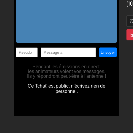
(10
E