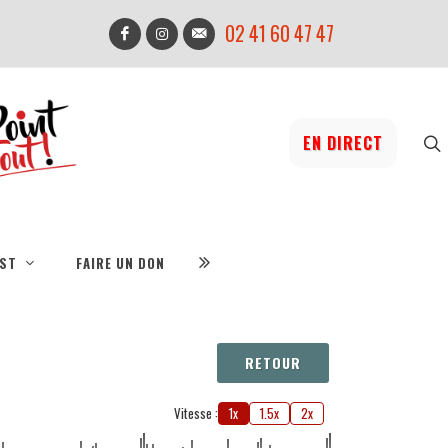
02 41 60 47 47
EN DIRECT
IST
FAIRE UN DON
RETOUR
Vitesse :
1x
1.5x
2x