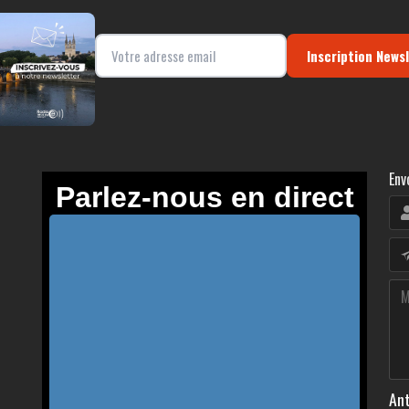
Inscription News
Env
Ant