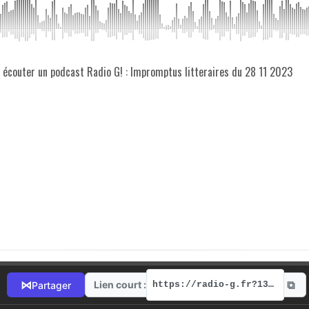
z écouter un podcast Radio G! : Impromptus litteraires du 28 11 2023
⧉
⋈
Lien court :
Partager
https://radio-g.fr?13296