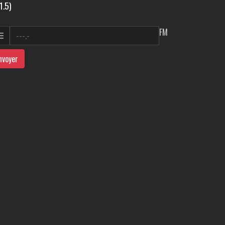
1.5)
FM
nvoyer