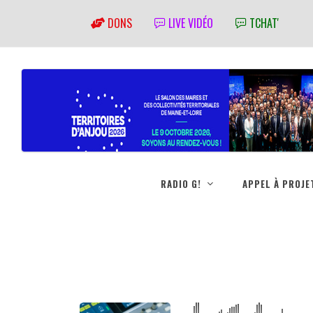
DONS
LIVE VIDÉO
TCHAT'
RADIO G!
APPEL À PROJE