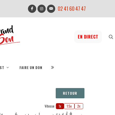
02 41 60 47 47
EN DIRECT
IST
FAIRE UN DON
RETOUR
Vitesse :
1x
1.5x
2x