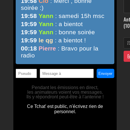
Ant
(10
E