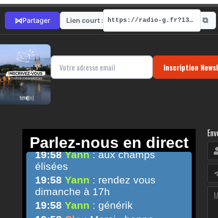
⧉
⋈
Lien court :
Partager
https://radio-g.fr?13211
Inscription News
Env