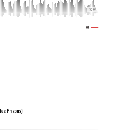
50:04
des Prisons)