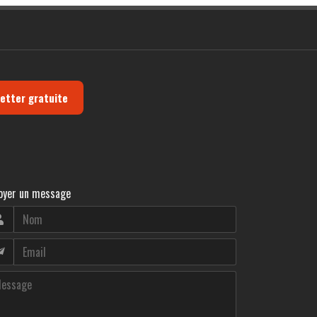
letter gratuite
oyer un message