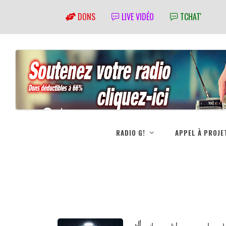
DONS
LIVE VIDÉO
TCHAT'
RADIO G!
APPEL À PROJE