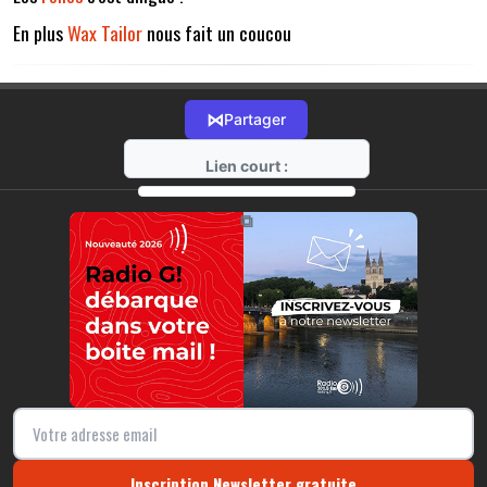
En plus
Wax Tailor
nous fait un coucou
⋈
Partager
Lien court :
https://radio-g.fr?13201
⧉
Inscription Newsletter gratuite