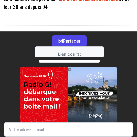
leur 30 ans depuis 94
⋈
Partager
Lien court :
https://radio-g.fr?13186
⧉