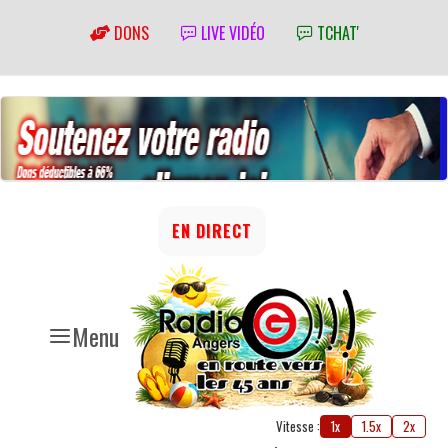
DONS
LIVE VIDÉO
TCHAT'
EN DIRECT
Menu
Vitesse :
1x
1.5x
2x