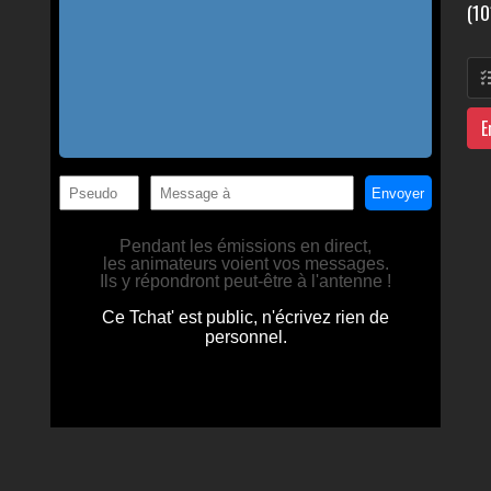
(10
E