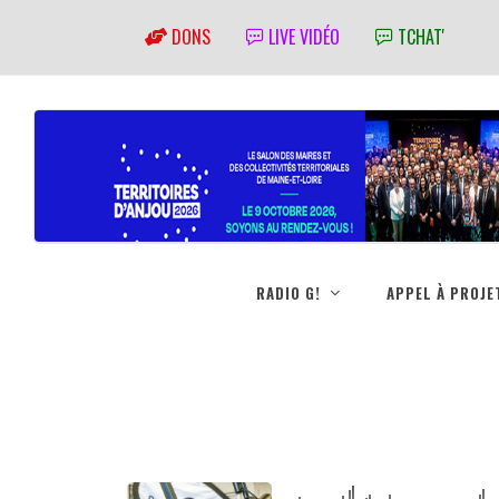
DONS
LIVE VIDÉO
TCHAT'
RADIO G!
APPEL À PROJE