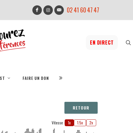
02 41 60 47 47
EN DIRECT
IST
FAIRE UN DON
RETOUR
Vitesse :
1x
1.5x
2x