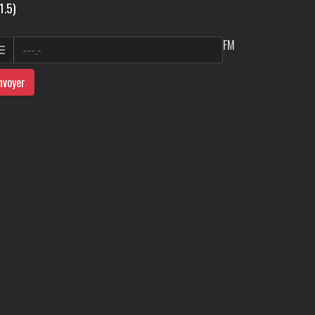
1.5)
FM
nvoyer