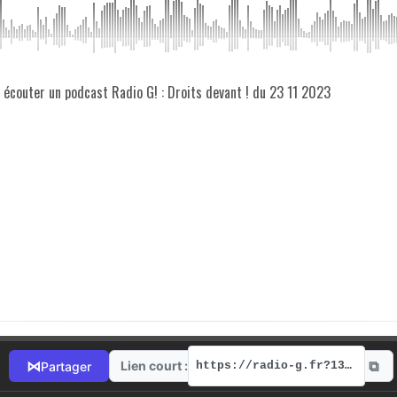
z écouter un podcast Radio G! : Droits devant ! du 23 11 2023
⧉
⋈
Lien court :
Partager
https://radio-g.fr?13131