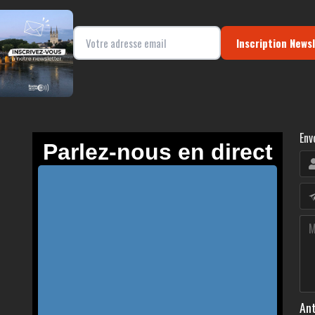
Inscription News
Env
Ant