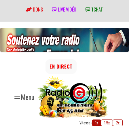
DONS
LIVE VIDÉO
TCHAT'
EN DIRECT
Menu
Vitesse :
1x
1.5x
2x