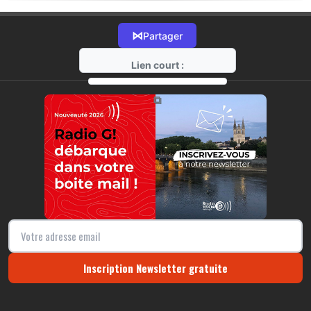
⋈
Partager
Lien court :
https://radio-g.fr?13051
⧉
Inscription Newsletter gratuite