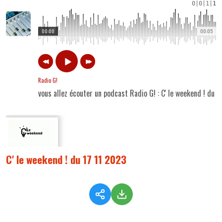
0
|
0
|
1
|
1
00:00
00:05
Radio G!
vous allez écouter un podcast Radio G! : C' le weekend ! du 
C' le weekend ! du 17 11 2023