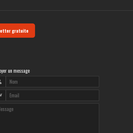
letter gratuite
oyer un message