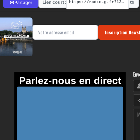
⧉
⋈
Lien court :
Partager
https://radio-g.fr?12998
Inscription News
Env