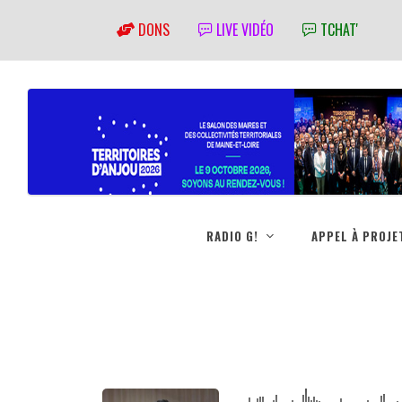
DONS
LIVE VIDÉO
TCHAT'
RADIO G!
APPEL À PROJE