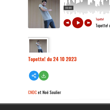
00:00
Topette!
Topette!
Topette! du 24 10 2023
CNDC
et Noé Soulier