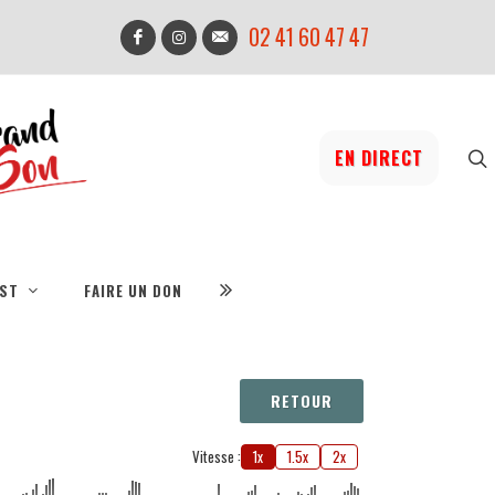
02 41 60 47 47
EN DIRECT
IST
FAIRE UN DON
RETOUR
Vitesse :
1x
1.5x
2x