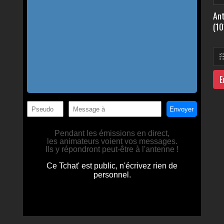
Ant
(10
E