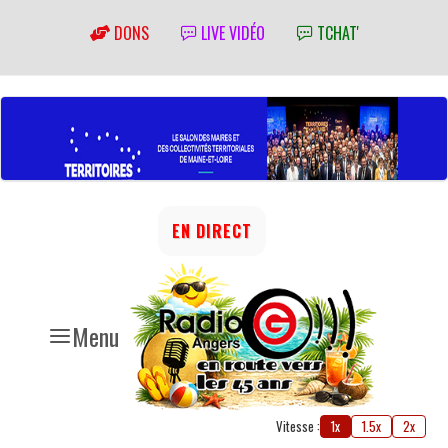
DONS
LIVE VIDÉO
TCHAT'
EN DIRECT
Menu
Vitesse :
1x
1.5x
2x