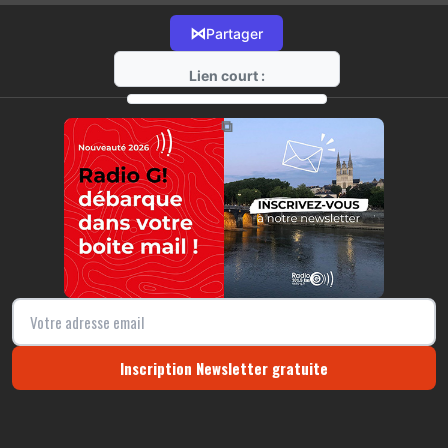
⋈
Partager
Lien court :
https://radio-g.fr?12965
⧉
Inscription Newsletter gratuite