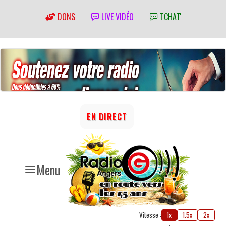
DONS
LIVE VIDÉO
TCHAT'
EN DIRECT
Menu
Vitesse :
1x
1.5x
2x