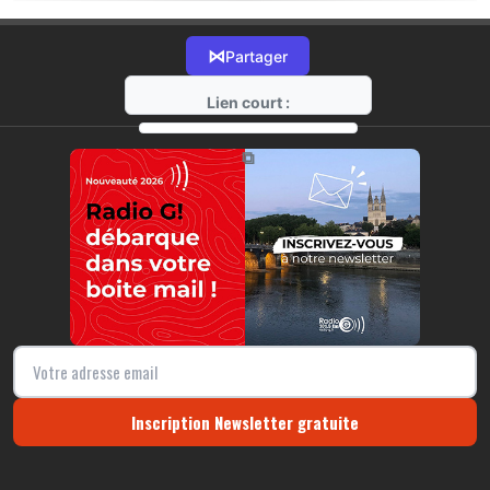
⋈
Partager
Lien court :
https://radio-g.fr?12929
⧉
Inscription Newsletter gratuite