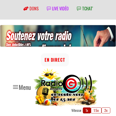
DONS
LIVE VIDÉO
TCHAT'
EN DIRECT
Menu
Vitesse :
1x
1.5x
2x