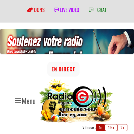
DONS
LIVE VIDÉO
TCHAT'
EN DIRECT
Menu
Vitesse :
1x
1.5x
2x