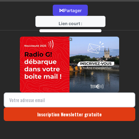
⋈
Partager
Lien court :
https://radio-g.fr?12921
⧉
Inscription Newsletter gratuite