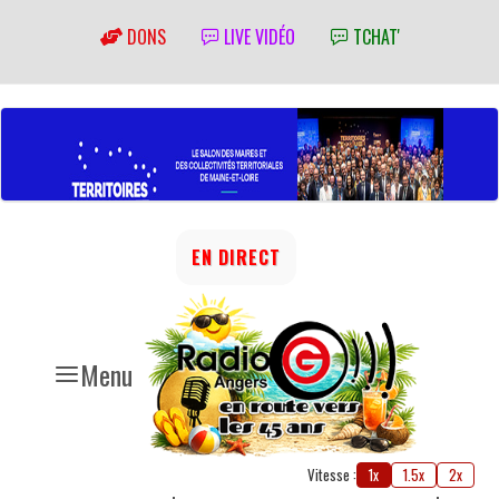
DONS
LIVE VIDÉO
TCHAT'
EN DIRECT
Menu
Vitesse :
1x
1.5x
2x