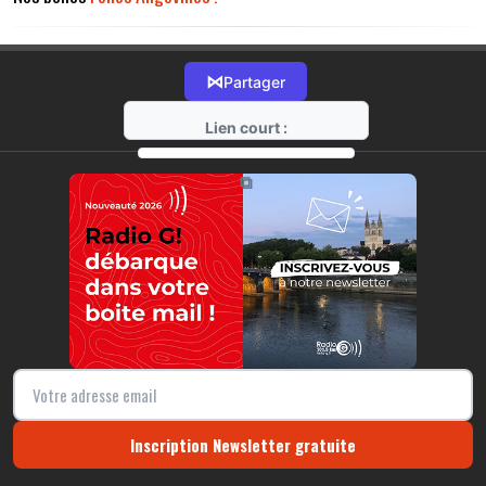
⋈
Partager
Lien court :
https://radio-g.fr?12871
⧉
Inscription Newsletter gratuite