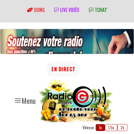
DONS
LIVE VIDÉO
TCHAT'
EN DIRECT
Menu
Vitesse :
1x
1.5x
2x