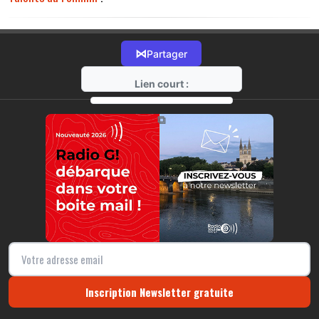
⋈
Partager
Lien court :
https://radio-g.fr?12858
⧉
Inscription Newsletter gratuite