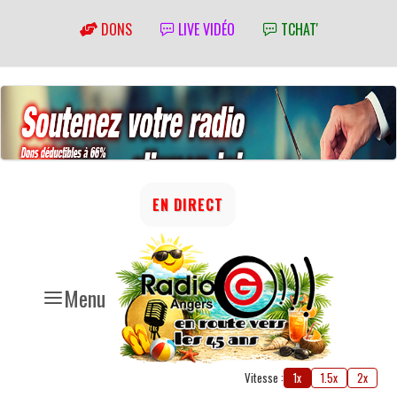
DONS
LIVE VIDÉO
TCHAT'
EN DIRECT
Menu
Vitesse :
1x
1.5x
2x