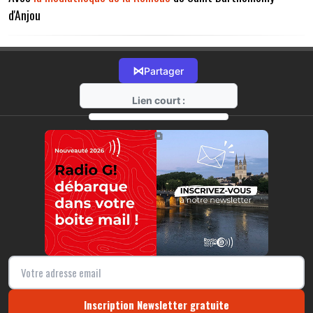
d'Anjou
⋈
Partager
Lien court :
https://radio-g.fr?12852
⧉
Inscription Newsletter gratuite