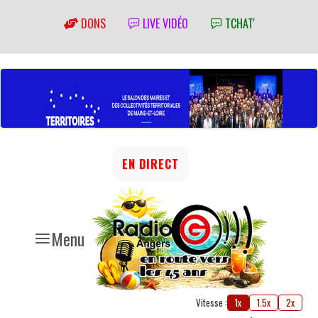
DONS
LIVE VIDÉO
TCHAT'
EN DIRECT
Menu
Vitesse :
1x
1.5x
2x