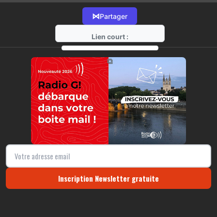
⋈
Partager
Lien court :
https://radio-g.fr?12839
⧉
Inscription Newsletter gratuite