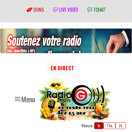
DONS
LIVE VIDÉO
TCHAT'
EN DIRECT
Menu
Vitesse :
1x
1.5x
2x