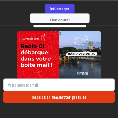
⋈
Partager
Lien court :
https://radio-g.fr?12597
⧉
Inscription Newsletter gratuite