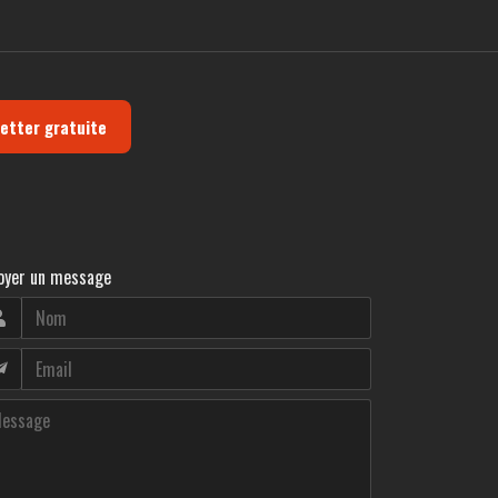
letter gratuite
oyer un message