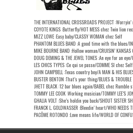
THE INTERNATIONAL CROSSROADS PROJECT :Worryin’ 
COYOTE KINGS :Butterfly/HOT MESS chez Twin lion re
MIZZ LOWE :Easy baby/CLASSY WOMAN chez Self
PHANTOM BLUES BAND :A good time with the blues/IN
MIKE BOURNE BAND :Hollow woman/CRUISIN’ KANSAS CI
DOUG DEMING & THE JEWEL TONES :An eye for an eye/
LES CHICS TYPES :Ce qui se passe/COMME SI chez Self
JOHN CAMPBELL :Texas country boy/A MAN & HIS BLUE
BUSTER BENTON :That’s your thing/BLUES & TROUBLE 
JHETT BLACK :12 bar blues again/BABEL chez Rumble 
TOMMY LEE COOK :Working musician/TOMMY LEE’S JON
GHALIA VOLT :She’s holdin you back/SHOUT SISTER S
FRANCK L. GOLDWASSER :Bleedin’ heart/WHO NEEDS T
PACÔME ROTONDO :Love means life/WORLD OF CONFUS