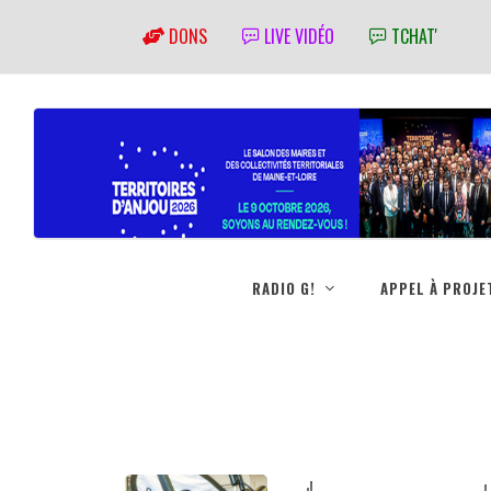
DONS
LIVE VIDÉO
TCHAT'
RADIO G!
APPEL À PROJE