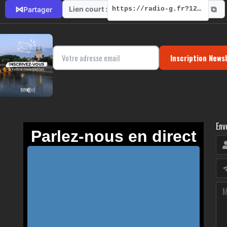
⧉
⋈
Lien court :
Partager
https://radio-g.fr?12568
Inscription News
Env