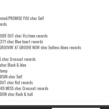
mind/PROMISE YOU chez Self
cords
SIDE OUT chez Vizztone records
TY chez Blue heart records
GROOVIN’ AT GROOVE NOW chez Endless blues records
S chez Crosscut records
chez Black & blue
stump
ESIN chez Self
HOUT chez Ruf records
HIS MESS chez Crosscut records
ION chez Rock & hall