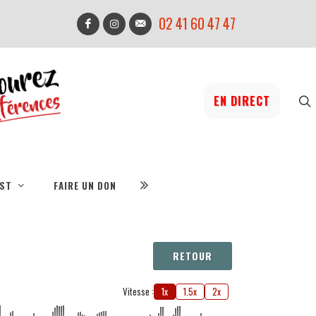
02 41 60 47 47
EN DIRECT
IST
FAIRE UN DON
RETOUR
Vitesse :
1x
1.5x
2x