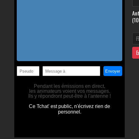
Ant
(10
E