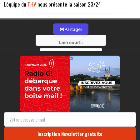
L'équipe du
THV
nous présente la saison 23/24
⋈
Partager
Lien court :
https://radio-g.fr?12506
⧉
Inscription Newsletter gratuite