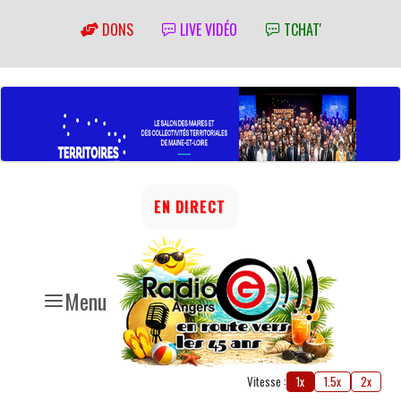
DONS
LIVE VIDÉO
TCHAT'
EN DIRECT
Menu
Vitesse :
1x
1.5x
2x