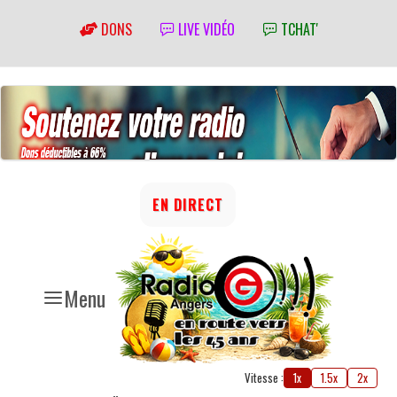
DONS
LIVE VIDÉO
TCHAT'
EN DIRECT
Menu
Vitesse :
1x
1.5x
2x