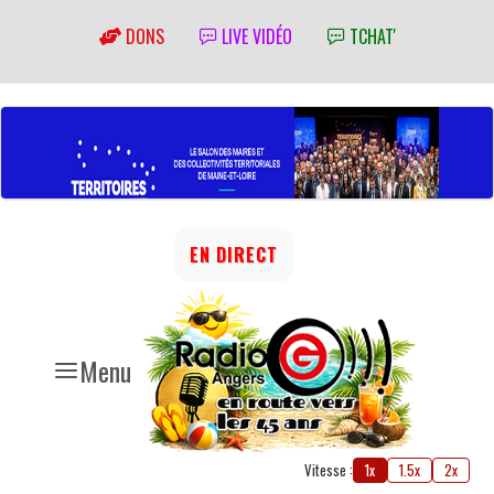
DONS
LIVE VIDÉO
TCHAT'
EN DIRECT
Menu
Vitesse :
1x
1.5x
2x