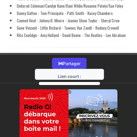
Deborah Coleman/Candye Kane/Dani Wilde/Roxanne Potvin/Sue Foley
Danny Gatton - Tom Principato - Patti Smith - Kasey Chambers
Canned Heat - Johnny B. Moore - Joanne Shaw Taylor - Sheryl Crow
Gene Vincent - Little Richard - Townes Van Zandt - Rodney Crowell
Rita Coolidge - Amy Holland - David Bowie - The Beatles - Lee Abraham
⋈
Partager
Lien court :
https://radio-g.fr?12279
⧉