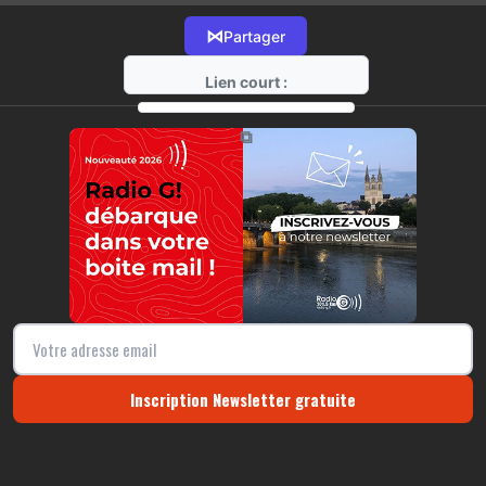
⋈
Partager
Lien court :
https://radio-g.fr?12253
⧉
Inscription Newsletter gratuite