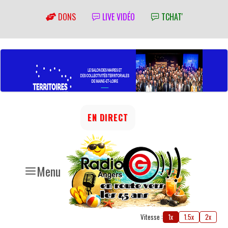
DONS
LIVE VIDÉO
TCHAT'
EN DIRECT
Menu
Vitesse :
1x
1.5x
2x