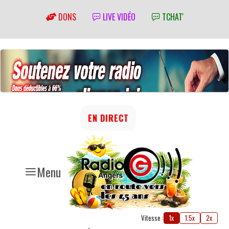
DONS
LIVE VIDÉO
TCHAT'
EN DIRECT
Menu
Vitesse :
1x
1.5x
2x