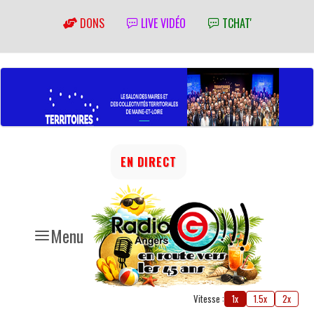
DONS
LIVE VIDÉO
TCHAT'
EN DIRECT
Menu
Vitesse :
1x
1.5x
2x