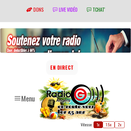
DONS
LIVE VIDÉO
TCHAT'
EN DIRECT
Menu
Vitesse :
1x
1.5x
2x