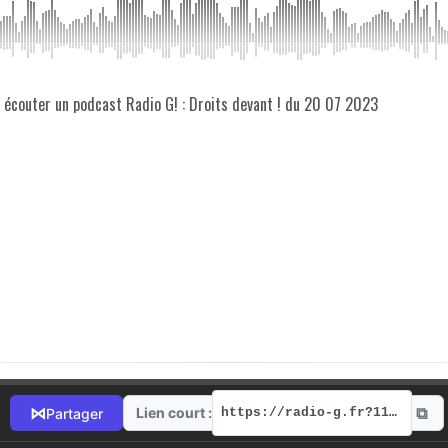
z écouter un podcast Radio G! : Droits devant ! du 20 07 2023
⧉
⋈
Lien court :
Partager
https://radio-g.fr?11972