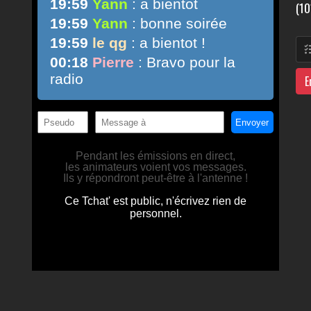
(10
E