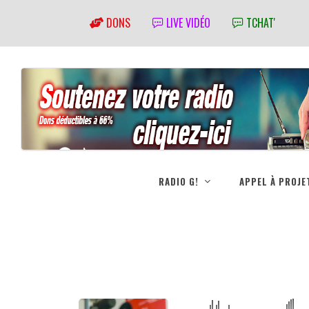
DONS
LIVE VIDÉO
TCHAT'
RADIO G!
APPEL À PROJE