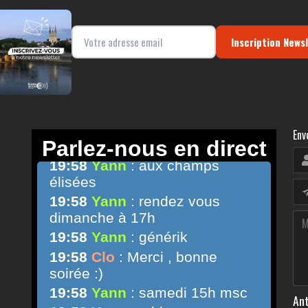
Inscription News
Env
Ant