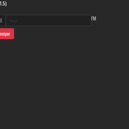
1.5)
FM
nvoyer