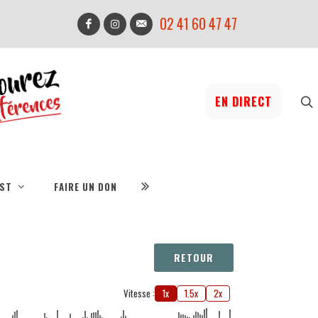
02 41 60 47 47
EN DIRECT
IST
FAIRE UN DON
RETOUR
Vitesse :
1x
1.5x
2x