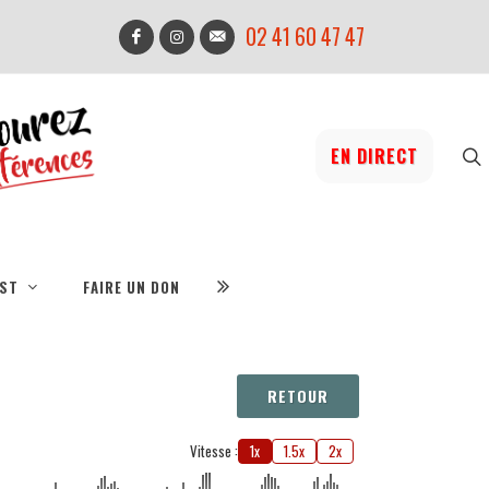
02 41 60 47 47
EN DIRECT
IST
FAIRE UN DON
RETOUR
Vitesse :
1x
1.5x
2x