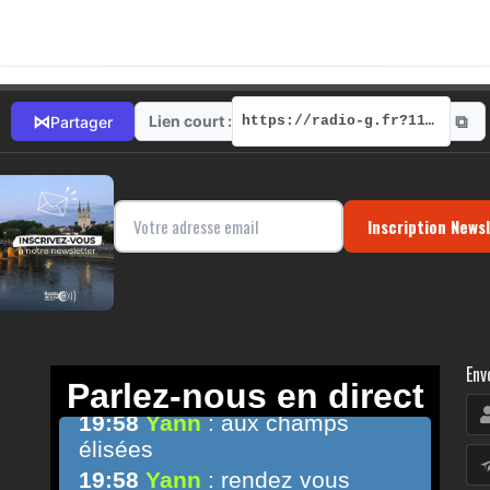
⧉
⋈
Lien court :
Partager
https://radio-g.fr?11967
Inscription News
Env