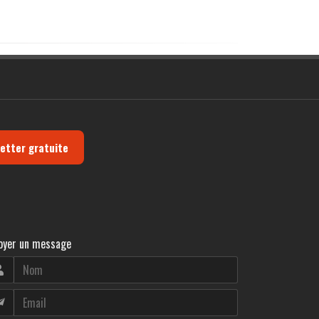
letter gratuite
oyer un message