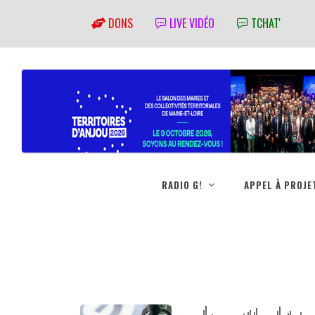
DONS
LIVE VIDÉO
TCHAT'
RADIO G!
APPEL À PROJE