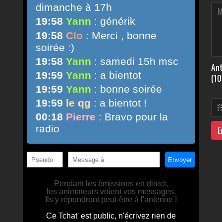
Ant
(10
E