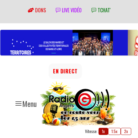
DONS
LIVE VIDÉO
TCHAT'
EN DIRECT
Menu
Vitesse :
1x
1.5x
2x