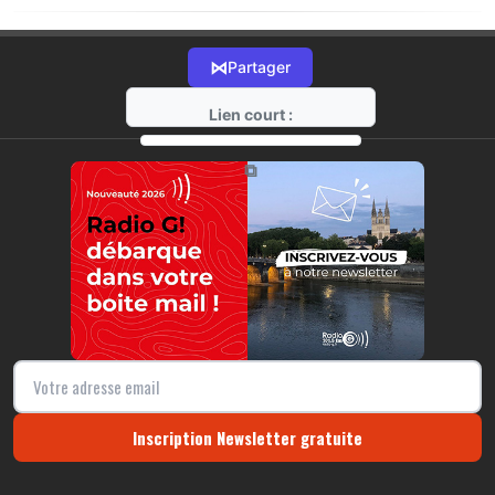
⋈
Partager
Lien court :
https://radio-g.fr?11777
⧉
Inscription Newsletter gratuite