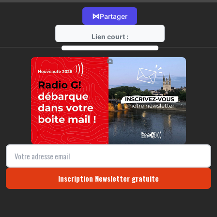
⋈
Partager
Lien court :
https://radio-g.fr?11764
⧉
Inscription Newsletter gratuite