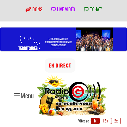
DONS
LIVE VIDÉO
TCHAT'
EN DIRECT
Menu
Vitesse :
1x
1.5x
2x