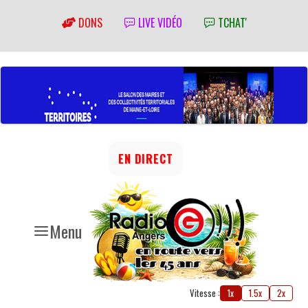
DONS
LIVE VIDÉO
TCHAT'
EN DIRECT
Menu
Vitesse :
1x
1.5x
2x