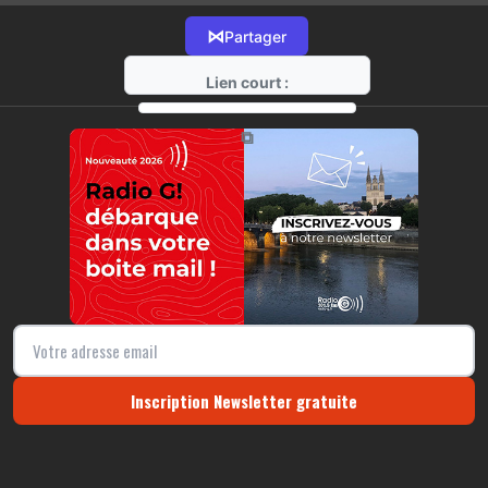
⋈
Partager
Lien court :
https://radio-g.fr?11660
⧉
Inscription Newsletter gratuite