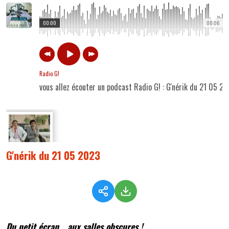
00:00
00:06
Radio G!
vous allez écouter un podcast Radio G! : G'nérik du 21 05 2
G'nérik du 21 05 2023
Du petit écran... aux salles obscures !