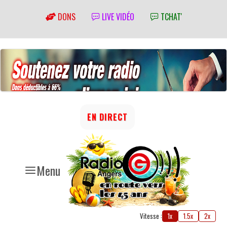
DONS
LIVE VIDÉO
TCHAT'
EN DIRECT
Menu
Vitesse :
1x
1.5x
2x