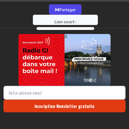
⋈
Partager
Lien court :
https://radio-g.fr?11578
⧉
Inscription Newsletter gratuite