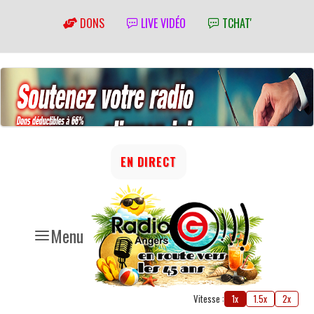
DONS
LIVE VIDÉO
TCHAT'
EN DIRECT
Menu
Vitesse :
1x
1.5x
2x