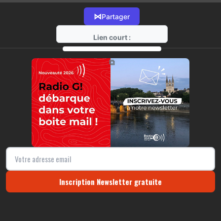
⋈
Partager
Lien court :
https://radio-g.fr?11532
⧉
Inscription Newsletter gratuite