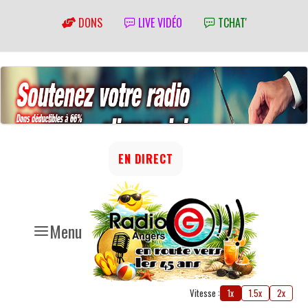
DONS
LIVE VIDÉO
TCHAT'
EN DIRECT
Menu
Vitesse :
1x
1.5x
2x