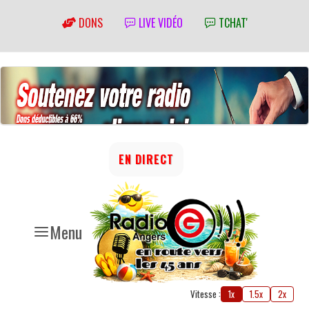
DONS
LIVE VIDÉO
TCHAT'
EN DIRECT
Menu
Vitesse :
1x
1.5x
2x