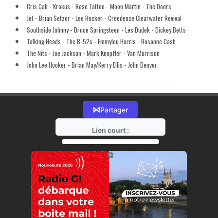
Cris Cab - Krokus - Rose Tattoo - Moon Martin - The Doors
Jet - Brian Setzer - Lee Rocker - Creedence Clearwater Revival
Southside Johnny - Bruce Springsteen - Les Dudek - Dickey Betts
Talking Heads - The B-52s - Emmylou Harris - Rosanne Cash
The Nits - Joe Jackson - Mark Knopfler - Van Morrison
John Lee Hooker - Brian May/Kerry Ellis - John Denver
⋈
Partager
Lien court :
https://radio-g.fr?11526
⧉