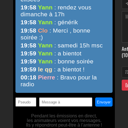
Ant
(10
E