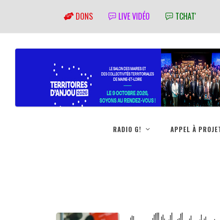
DONS
LIVE VIDÉO
TCHAT'
RADIO G!
APPEL À PROJE