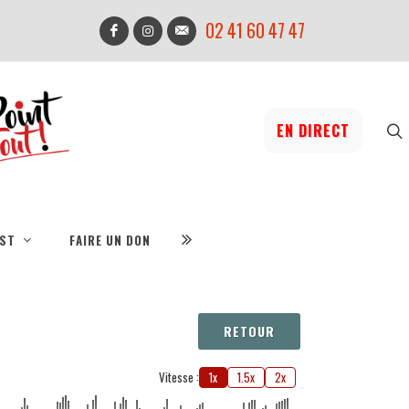
02 41 60 47 47
EN DIRECT
IST
FAIRE UN DON
RETOUR
Vitesse :
1x
1.5x
2x