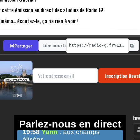
cette émission en direct des studios de Radio G!
néma... écoutez-le, ça n'a rien à voir !
⧉
⋈
Lien court :
Partager
https://radio-g.fr?11499
Inscription News
Env