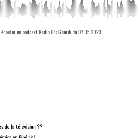
z écouter un podcast Radio G! : G'nérik du 07 05 2023
es de la télévision ??
émission G'nérik !