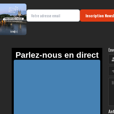
Inscription News
Env
Ant