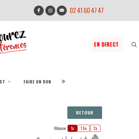
02 41 60 47 47
EN DIRECT
IST
FAIRE UN DON
RETOUR
Vitesse :
1x
1.5x
2x