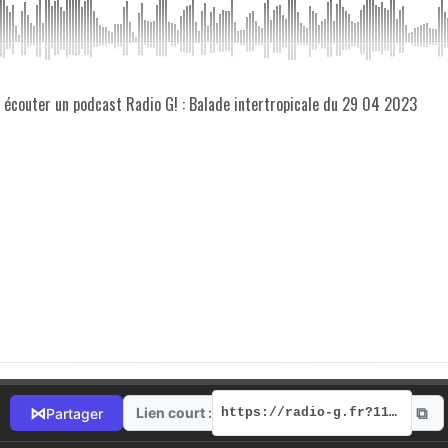
z écouter un podcast Radio G! : Balade intertropicale du 29 04 2023
⧉
⋈
Lien court :
Partager
https://radio-g.fr?11454