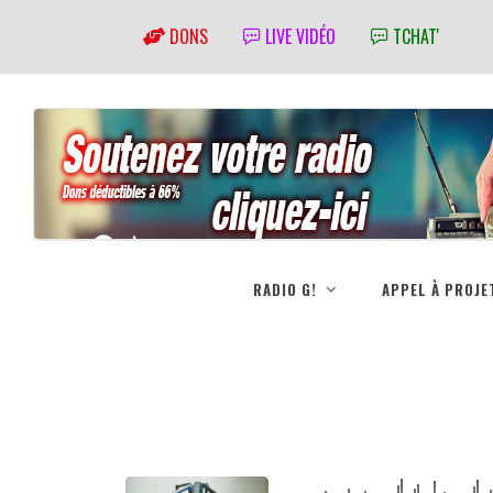
DONS
LIVE VIDÉO
TCHAT'
RADIO G!
APPEL À PROJE