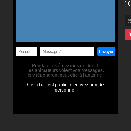
(10
E