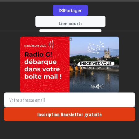
⋈
Partager
Lien court :
https://radio-g.fr?11442
⧉
Inscription Newsletter gratuite