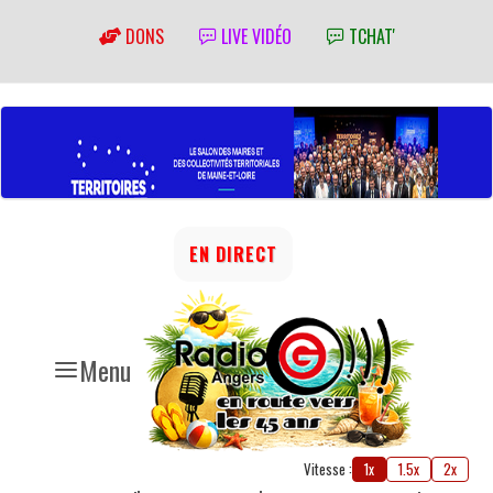
DONS
LIVE VIDÉO
TCHAT'
EN DIRECT
Menu
Vitesse :
1x
1.5x
2x