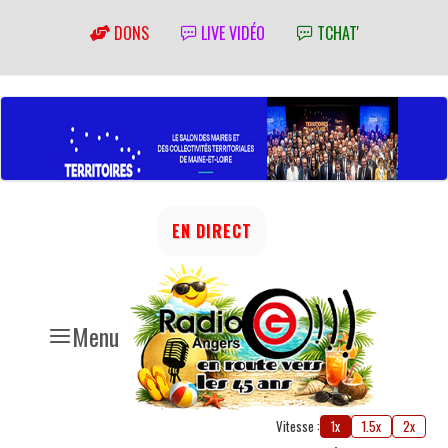
DONS
LIVE VIDÉO
TCHAT'
EN DIRECT
Menu
Vitesse :
1x
1.5x
2x