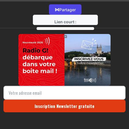
⋈
Partager
Lien court :
https://radio-g.fr?11412
⧉
Inscription Newsletter gratuite