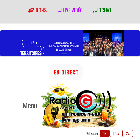
DONS
LIVE VIDÉO
TCHAT'
EN DIRECT
Menu
Vitesse :
1x
1.5x
2x