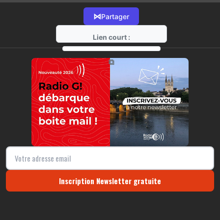
⋈
Partager
Lien court :
https://radio-g.fr?11406
⧉
Inscription Newsletter gratuite