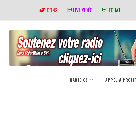
DONS
LIVE VIDÉO
TCHAT'
RADIO G!
APPEL À PROJE