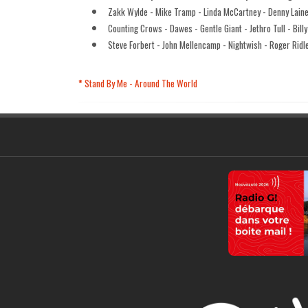
Zakk Wylde - Mike Tramp - Linda McCartney - Denny Lain
Counting Crows - Dawes - Gentle Giant - Jethro Tull - Billy
Steve Forbert - John Mellencamp - Nightwish - Roger Ridl
*
Stand By Me - Around The
World