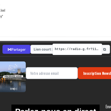
e
 Joel
ey*
⧉
⋈
Lien court :
Partager
https://radio-g.fr?11399
Inscription News
Env