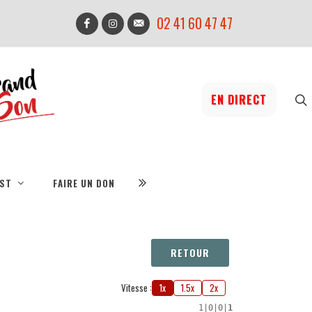
02 41 60 47 47
EN DIRECT
IST
FAIRE UN DON
RETOUR
Vitesse :
1x
1.5x
2x
1
|
0
|
0
|
1