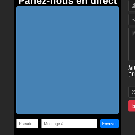
Ant
(10
E