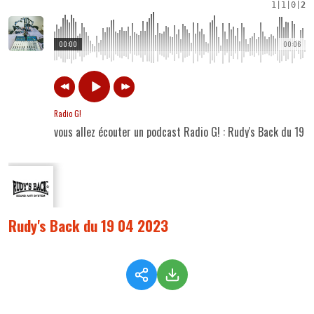
1
|
1
|
0
|
2
00:00
00:06
Radio G!
vous allez écouter un podcast Radio G! : Rudy's Back du 19
Rudy's Back du 19 04 2023