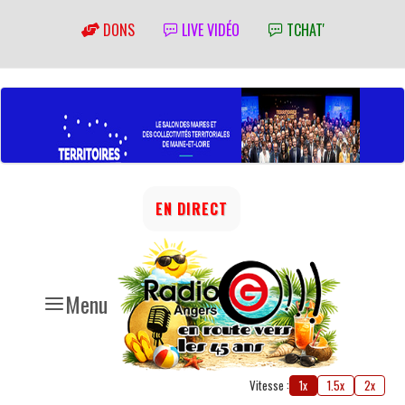
DONS
LIVE VIDÉO
TCHAT'
EN DIRECT
Menu
Vitesse :
1x
1.5x
2x