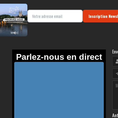
Inscription News
Env
Ant