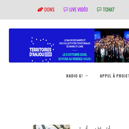
DONS
LIVE VIDÉO
TCHAT'
RADIO G!
APPEL À PROJE