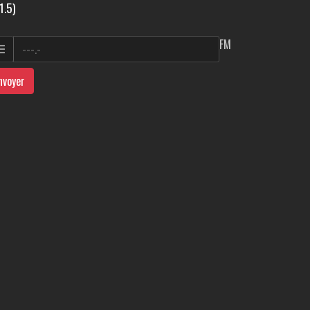
1.5)
FM
nvoyer