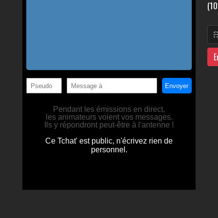
(10
E