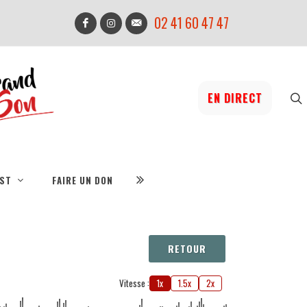
02 41 60 47 47
EN DIRECT
IST
FAIRE UN DON
RETOUR
Vitesse :
1x
1.5x
2x