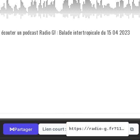
z écouter un podcast Radio G! : Balade intertropicale du 15 04 2023
⧉
⋈
Lien court :
Partager
https://radio-g.fr?11367