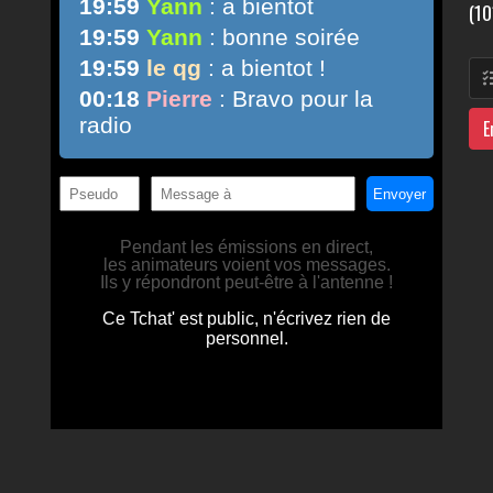
(10
E