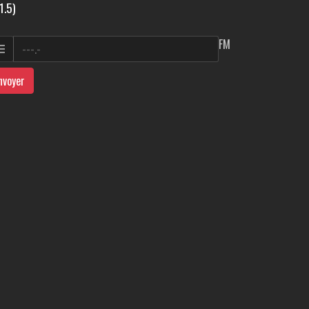
1.5)
FM
nvoyer