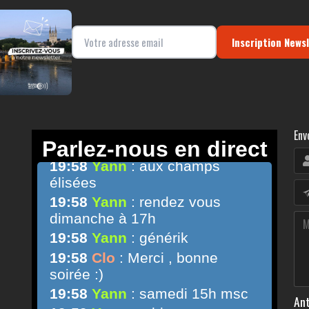
Inscription News
Env
Ant