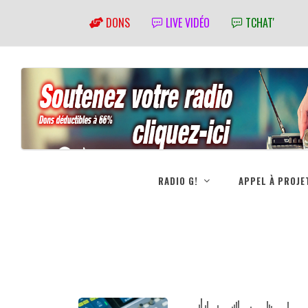
DONS
LIVE VIDÉO
TCHAT'
RADIO G!
APPEL À PROJE