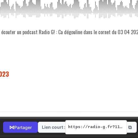
z écouter un podcast Radio G! : Ca dégouline dans le cornet du 03 04 20
2023
⧉
⋈
Lien court :
Partager
https://radio-g.fr?11116