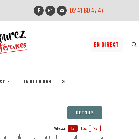
02 41 60 47 47
EN DIRECT
IST
FAIRE UN DON
RETOUR
Vitesse :
1x
1.5x
2x