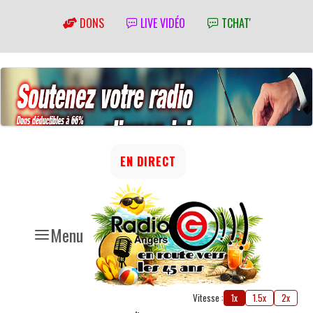
DONS
LIVE VIDÉO
TCHAT'
EN DIRECT
Menu
Vitesse :
1x
1.5x
2x